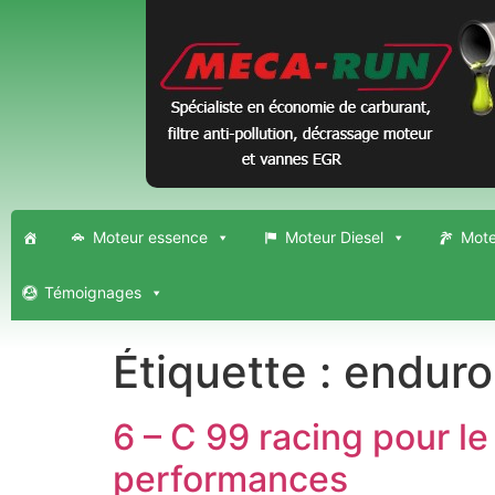
Moteur essence
Moteur Diesel
Mote
Témoignages
Étiquette :
enduro
6 – C 99 racing pour l
performances