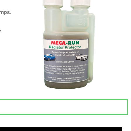
emps.
,