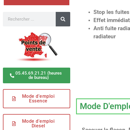
Stop les fuite
Effet immédiat
Anti fuite radi
radiateur
05.45.69.21.21 (heures
de bureau)
Mode d'emploi
Essence
Mode D'empl
Mode d'emploi
Diesel
Secouer le flacon. M