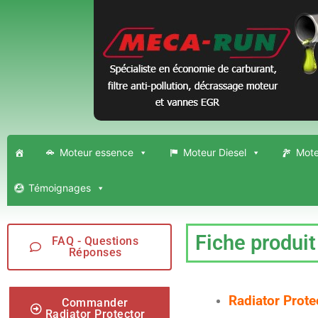
Moteur essence
Moteur Diesel
Mote
Témoignages
Fiche produit
FAQ - Questions
Réponses
Radiator Protec
Commander
Radiator Protector