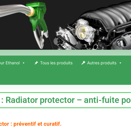
ur Ethanol
Tous les produits
Autres produits
 : Radiator protector – anti-fuite p
tor : préventif et curatif.